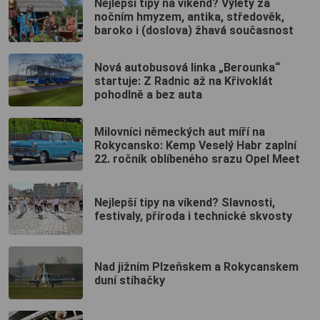
Nejlepší tipy na víkend? Výlety za
nočním hmyzem, antika, středověk,
baroko i (doslova) žhavá současnost
Nová autobusová linka „Berounka“
startuje: Z Radnic až na Křivoklát
pohodlně a bez auta
Milovníci německých aut míří na
Rokycansko: Kemp Veselý Habr zaplní
22. ročník oblíbeného srazu Opel Meet
Nejlepší tipy na víkend? Slavnosti,
festivaly, příroda i technické skvosty
Nad jižním Plzeňskem a Rokycanskem
duní stíhačky