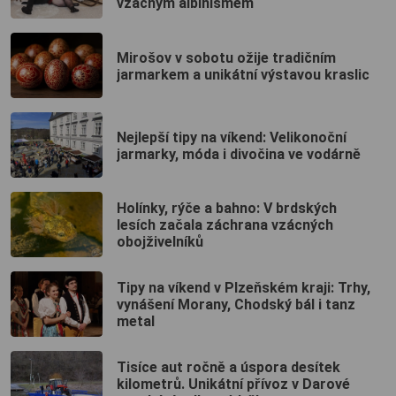
vzácným albinismem
Mirošov v sobotu ožije tradičním
jarmarkem a unikátní výstavou kraslic
Nejlepší tipy na víkend: Velikonoční
jarmarky, móda i divočina ve vodárně
Holínky, rýče a bahno: V brdských
lesích začala záchrana vzácných
obojživelníků
Tipy na víkend v Plzeňském kraji: Trhy,
vynášení Morany, Chodský bál i tanz
metal
Tisíce aut ročně a úspora desítek
kilometrů. Unikátní přívoz v Darové