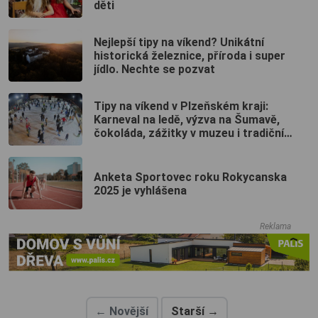
děti
Nejlepší tipy na víkend? Unikátní
historická železnice, příroda i super
jídlo. Nechte se pozvat
Tipy na víkend v Plzeňském kraji:
Karneval na ledě, výzva na Šumavě,
čokoláda, zážitky v muzeu i tradiční
Hromnice
Anketa Sportovec roku Rokycanska
2025 je vyhlášena
Reklama
← Novější
Starší →