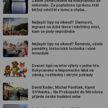
Žádné zemětřesení na Rokycansku se
nekonalo. Za poplašnou zprávou stál
běžný odstřel v lomu a chyba
německého systému
Nejlepší tipy na víkend? Slavnosti,
legrace na úzké lávce i návštěvy míst,
kam se jindy nepodíváte
Nejlepší tipy na víkend? Řemesla, oživlé
památky, historická technika i vůně
levandule
Dvacet tipů na letní výlety v jedné hře.
Rokycansko a Nepomucko láká na
zámky, rozhledny i skryté poklady
David Koller, Michal Pavlíček, Kamil
Střihavka… Na Prokopské do Mirošova
přijede české hudební nebe