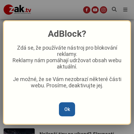
rokycansko
AdBlock?
Zdá se, že používáte nástroj pro blokování
Nejlepší tipy na víkend? Top výlety za
reklamy.
historickými zážitky, za přírodou i za
Reklamy nám pomáhají udržovat obsah webu
kulturou
aktuální.
Je možné, že se Vám nezobrazí některé části
Panenka i Ivan Mládek na jednom hřišti:
webu. Prosíme, deaktivujte jej.
Zbiroh přivítá legendy a oslaví dvě
slavná výročí roku 1976
Po sršni další asijský invazní druh: Na
Ok
Rokycansku se šíří kutilka asijská,
zabydlela se i v rokycanském muzeu