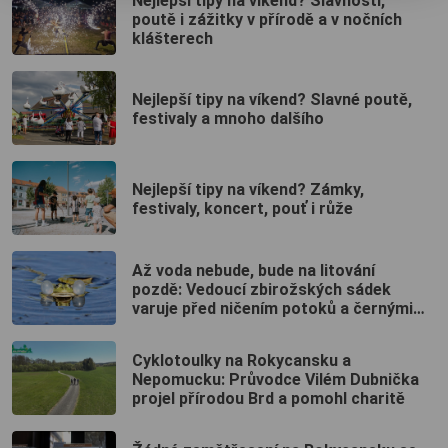
Nejlepší tipy na víkend? Slavnosti,
poutě i zážitky v přírodě a v nočních
klášterech
Nejlepší tipy na víkend? Slavné poutě,
festivaly a mnoho dalšího
Nejlepší tipy na víkend? Zámky,
festivaly, koncert, pouť i růže
Až voda nebude, bude na litování
pozdě: Vedoucí zbirožských sádek
varuje před ničením potoků a černými
odběry
Cyklotoulky na Rokycansku a
Nepomucku: Průvodce Vilém Dubnička
projel přírodou Brd a pomohl charitě