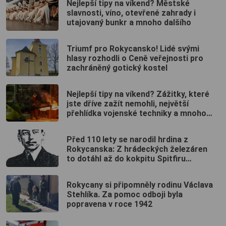
Nejlepší tipy na víkend? Městské
slavnosti, víno, otevřené zahrady i
utajovaný bunkr a mnoho dalšího
Triumf pro Rokycansko! Lidé svými
hlasy rozhodli o Ceně veřejnosti pro
zachráněný gotický kostel
Nejlepší tipy na víkend? Zážitky, které
jste dříve zažít nemohli, největší
přehlídka vojenské techniky a mnoho
dalšího
Před 110 lety se narodil hrdina z
Rokycanska: Z hrádeckých železáren
to dotáhl až do kokpitu Spitfiru
britského RAF
Rokycany si připomněly rodinu Václava
Stehlíka. Za pomoc odboji byla
popravena v roce 1942