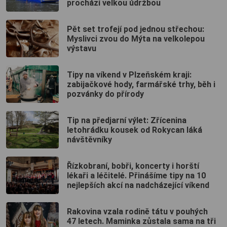
prochází velkou údržbou
Pět set trofejí pod jednou střechou:
Myslivci zvou do Mýta na velkolepou
výstavu
Tipy na víkend v Plzeňském kraji:
zabijačkové hody, farmářské trhy, běh i
pozvánky do přírody
Tip na předjarní výlet: Zřícenina
letohrádku kousek od Rokycan láká
návštěvníky
Řízkobraní, bobři, koncerty i horští
lékaři a léčitelé. Přinášíme tipy na 10
nejlepších akcí na nadcházející víkend
Rakovina vzala rodině tátu v pouhých
47 letech. Maminka zůstala sama na tři