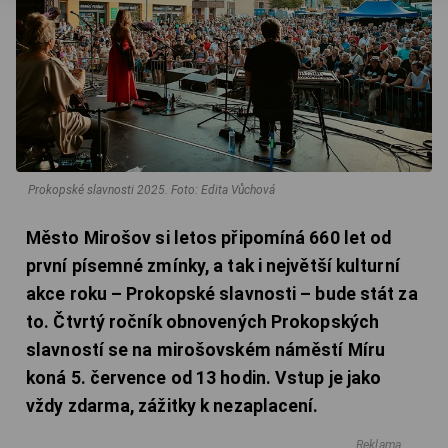
Prokopské slavnosti 2025.
Foto: Edita Vůchová
Město Mirošov si letos připomíná 660 let od
první písemné zmínky, a tak i největší kulturní
akce roku – Prokopské slavnosti – bude stát za
to. Čtvrtý ročník obnovených Prokopských
slavností se na mirošovském náměstí Míru
koná 5. července od 13 hodin. Vstup je jako
vždy zdarma, zážitky k nezaplacení.
Reklama