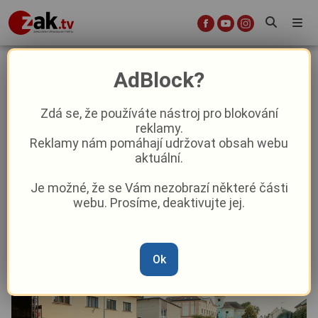
David Koller, Michal Pavlíček, Kamil
AdBlock?
Střihavka… Na Prokopské do
Mirošova přijede české hudební
Zdá se, že používáte nástroj pro blokování
reklamy.
nebe
Reklamy nám pomáhají udržovat obsah webu
aktuální.
Aktuality
Kultura
Z kraje
Je možné, že se Vám nezobrazí některé části
webu. Prosíme, deaktivujte jej.
Od
Pavel Žižka
–
29. 6.
|
11:18
Ok