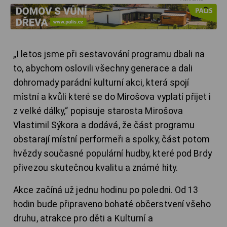
„I letos jsme při sestavování programu dbali na
to, abychom oslovili všechny generace a dali
dohromady parádní kulturní akci, která spojí
místní a kvůli které se do Mirošova vyplatí přijet i
z velké dálky,“ popisuje starosta Mirošova
Vlastimil Sýkora a dodává, že část programu
obstarají místní performeři a spolky, část potom
hvězdy současné populární hudby, které pod Brdy
přivezou skutečnou kvalitu a známé hity.
Akce začíná už jednu hodinu po poledni. Od 13
hodin bude připraveno bohaté občerstvení všeho
druhu, atrakce pro děti a Kulturní a