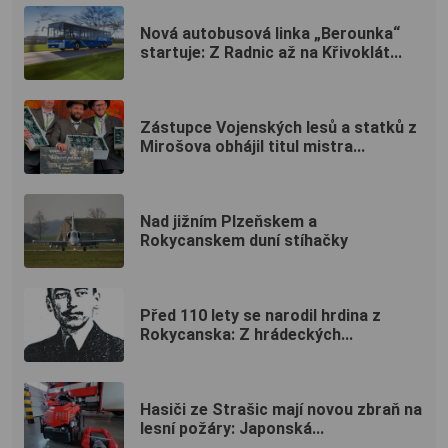
Nová autobusová linka „Berounka“
startuje: Z Radnic až na Křivoklát...
Zástupce Vojenských lesů a statků z
Mirošova obhájil titul mistra...
Nad jižním Plzeňskem a
Rokycanskem duní stíhačky
Před 110 lety se narodil hrdina z
Rokycanska: Z hrádeckých...
Hasiči ze Strašic mají novou zbraň na
lesní požáry: Japonská...