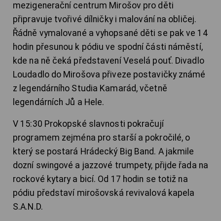
mezigenerační centrum Mirošov pro děti
připravuje tvořivé dílničky i malování na obličej.
Řádně vymalované a vyhopsané děti se pak ve 14
hodin přesunou k pódiu ve spodní části náměstí,
kde na ně čeká představení Veselá pouť. Divadlo
Loudadlo do Mirošova přiveze postavičky známé
z legendárního Studia Kamarád, včetně
legendárních Jů a Hele.
V 15:30 Prokopské slavnosti pokračují
programem zejména pro starší a pokročilé, o
který se postará Hrádecký Big Band. A jakmile
dozní swingové a jazzové trumpety, přijde řada na
rockové kytary a bicí. Od 17 hodin se totiž na
pódiu představí mirošovská revivalová kapela
S.A.N.D.