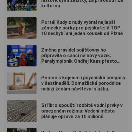
historickými zážitky, za přírodou i za
kulturou
Portál Kudy z nudy vybral nejlepší
zámecké parky pro pejskaře: V TOP
10 nechybí ani jeden kousek od Plzně
Změna pravidel pojišťovny ho
připravila o šanci na nový vozík.
Paralympionik Ondřej Kaas přesto
bojuje o soběstačnost
Pomoc s kojením i psychická podpora
v šestinedělí. Domažlická porodnice
nabízí ženám návštěvní službu
zdarma
Stříbro spouští rozbité vodní prvky v
omezeném režimu: Vedení města
plánuje opravu za 10 milionů