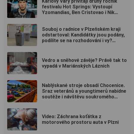
Karlovy Vary přivítají druhý ročník
festivalu Hot Springs: Vystoupí
Yzomandias, Ben Cristovao i Nik
Tendo
Souboj o radnice v Plzeňském kraji
odstartoval: Kandidátky jsou podány,
podílíte se na rozhodování i vy?
(ANKETA)
Vedro a sněhové závěje? Právě tak to
vypadá v Mariánských Lázních
Nablýskané stroje obsadí Chocenice.
Sraz veteránů a youngtimerů nabídne
soutěže i návštěvu soukromého
muzea
Video: Záchrana koťátka z
motorového prostoru auta v Plzni