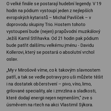
O velké finále se postarají hudební legendy. V 19
hodin na pódium vystoupí jeden z nejlepších
evropských kytaristů – Michal Pavlíček – v
doprovodu skupiny Trio. Hostem tohoto
vystoupení bude (nejen) prapůvodní muzikálový
Ježíš Kamil Střihavka. Od 21 hodin pak pódium
bude patřit dalšímu velkému jménu - Davidu
Kollerovi, který se postará o absolutní vrchol
oslav.
„My v Mirošově víme, co k takovým slavnostem
patří, a tak se vedle potravy pro uši můžete těšit
i na dostatek občerstvení – pivo, víno, limo,
grilované speciality, ale i zmrzlina a sladkosti,
které dodají energii nejen nejmenším,“ zve s
úsměvem na rtech na akci Vlastimil Sýkora.