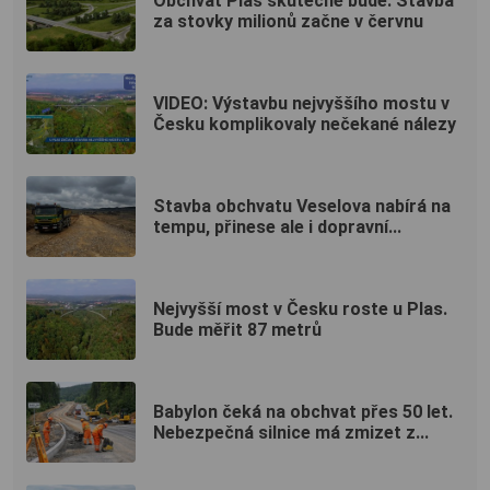
Obchvat Plas skutečně bude. Stavba
za stovky milionů začne v červnu
VIDEO: Výstavbu nejvyššího mostu v
Česku komplikovaly nečekané nálezy
Stavba obchvatu Veselova nabírá na
tempu, přinese ale i dopravní...
Nejvyšší most v Česku roste u Plas.
Bude měřit 87 metrů
Babylon čeká na obchvat přes 50 let.
Nebezpečná silnice má zmizet z...