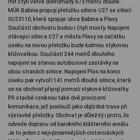
mít čtyři větve dohromady 673 metrů dlouhé.
MÚK Babina propojí přeložku silnice I/27 se silnicí
III/23110, která spojuje obce Babina a Plasy.
Součástí obchvatu budou i čtyři mosty. Napojení
stávající silnice I/27 a města Plasy na začátku
úseku na novou přeložku bude kolmou stykovou
křižovatkou. Součástí 244 metrů dlouhého
napojení se stanou autobusové zastávky na
obou stranách silnice. Napojení Plas na konci
úseku pak vytvoří 141 metrů dlouhá silnice, která
se na obchvat připojí pomocí stykové křižovatky.
Při stavbě vzniknou také dvě provizorní
komunikace, jež poslouží jako objízdná trasa při
výstavbě přeložky. Obchvat je důležitý i proto, že
odvede dopravu od barokního klášterního areálu.
Je to jeden z nejvýznamnějších cisterciáckých