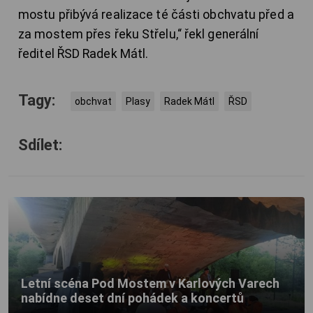
mostu přibývá realizace té části obchvatu před a
za mostem přes řeku Střelu,“ řekl generální
ředitel ŘSD Radek Mátl.
Tagy:
obchvat
Plasy
Radek Mátl
ŘSD
Sdílet:
Letní scéna Pod Mostem v Karlových Varech
nabídne deset dní pohádek a koncertů