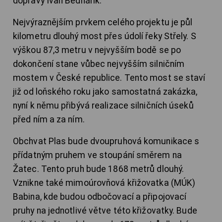
dopravy Ivan Bednárik.
Nejvýraznějším prvkem celého projektu je půl
kilometru dlouhý most přes údolí řeky Střely. S
výškou 87,3 metru v nejvyšším bodě se po
dokončení stane vůbec nejvyšším silničním
mostem v České republice. Tento most se staví
již od loňského roku jako samostatná zakázka,
nyní k němu přibývá realizace silničních úseků
před ním a za ním.
Obchvat Plas bude dvoupruhová komunikace s
přídatným pruhem ve stoupání směrem na
Žatec. Tento pruh bude 1868 metrů dlouhý.
Vznikne také mimoúrovňová křižovatka (MÚK)
Babina, kde budou odbočovací a připojovací
pruhy na jednotlivé větve této křižovatky. Bude