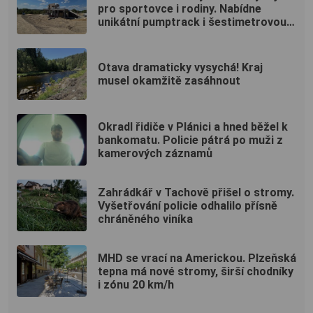
pro sportovce i rodiny. Nabídne
unikátní pumptrack i šestimetrovou
vyhlídku
Otava dramaticky vysychá! Kraj
musel okamžitě zasáhnout
Okradl řidiče v Plánici a hned běžel k
bankomatu. Policie pátrá po muži z
kamerových záznamů
Zahrádkář v Tachově přišel o stromy.
Vyšetřování policie odhalilo přísně
chráněného viníka
MHD se vrací na Americkou. Plzeňská
tepna má nové stromy, širší chodníky
i zónu 20 km/h