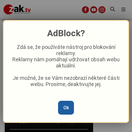
Začala stavba obchvatu Plas.
AdBlock?
Odkloní tisíce kamionů a přinese
český rekord
Zdá se, že používáte nástroj pro blokování
reklamy.
Reklamy nám pomáhají udržovat obsah webu
Aktuality
Doprava
Aktuálně
aktuální.
Je možné, že se Vám nezobrazí některé části
Od
Marie Osvaldová
–
26. 6.
|
07:45
webu. Prosíme, deaktivujte jej.
Ok