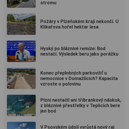
stromu
Požáry v Plzeňském kraji nekončí. U
Klikařova hořel hektar lesa
Hyský po bláznivé remíze: Bod
nestačí. Výsledek beru jako porážku
Konec přeplněných parkovišť u
nemocnice v Domažlicích? Kapacita
vzroste o polovinu
Plzni nestačil ani tříbrankový náskok,
z bláznivé přestřelky v Teplicích bere
jen bod
V Psovském údolí vyrůstá nový raj