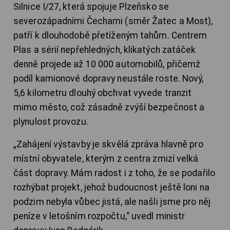
Silnice I/27, která spojuje Plzeňsko se
severozápadními Čechami (směr Žatec a Most),
patří k dlouhodobě přetíženým tahům. Centrem
Plas a sérií nepřehledných, klikatých zatáček
denně projede až 10 000 automobilů, přičemž
podíl kamionové dopravy neustále roste. Nový,
5,6 kilometru dlouhý obchvat vyvede tranzit
mimo město, což zásadně zvýší bezpečnost a
plynulost provozu.
„Zahájení výstavby je skvělá zpráva hlavně pro
místní obyvatele, kterým z centra zmizí velká
část dopravy. Mám radost i z toho, že se podařilo
rozhýbat projekt, jehož budoucnost ještě loni na
podzim nebyla vůbec jistá, ale našli jsme pro něj
peníze v letošním rozpočtu,“ uvedl ministr