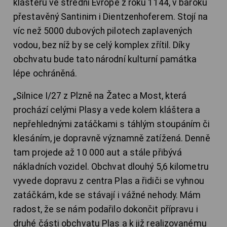
klášterů ve střední Evropě z roku 1144, v baroku
přestavěný Santinim i Dientzenhoferem. Stojí na
víc než 5000 dubových pilotech zaplavených
vodou, bez níž by se celý komplex zřítil. Díky
obchvatu bude tato národní kulturní památka
lépe ochráněná.
„Silnice I/27 z Plzně na Žatec a Most, která
prochází celými Plasy a vede kolem kláštera a
nepřehlednými zatáčkami s táhlým stoupáním či
klesáním, je dopravně významně zatížená. Denně
tam projede až 10 000 aut a stále přibývá
nákladních vozidel. Obchvat dlouhý 5,6 kilometru
vyvede dopravu z centra Plas a řidiči se vyhnou
zatáčkám, kde se stávají i vážné nehody. Mám
radost, že se nám podařilo dokončit přípravu i
druhé části obchvatu Plas a k již realizovanému