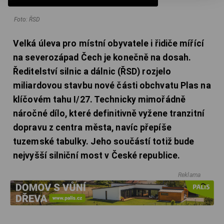
Foto: ŘSD
Velká úleva pro místní obyvatele i řidiče mířící
na severozápad Čech je konečně na dosah.
Ředitelství silnic a dálnic (ŘSD) rozjelo
miliardovou stavbu nové části obchvatu Plas na
klíčovém tahu I/27. Technicky mimořádně
náročné dílo, které definitivně vyžene tranzitní
dopravu z centra města, navíc přepíše
tuzemské tabulky. Jeho součástí totiž bude
nejvyšší silniční most v České republice.
Reklama