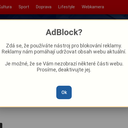
Kultura
Sport
Doprava
Lifestyle
Webkamera
AdBlock?
Zdá se, že používáte nástroj pro blokování reklamy.
Reklamy nám pomáhají udržovat obsah webu aktuální.
Je možné, že se Vám nezobrazí některé části webu.
Prosíme, deaktivujte jej.
hý červnový týden?
Ok