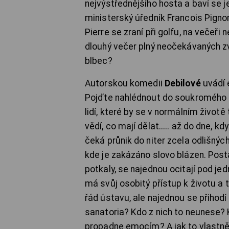
nejvýstřednějšího hosta a baví se j
ministerský úředník Francois Pignon
Pierre se zraní při golfu, na večeři 
dlouhý večer plný neočekávaných zv
blbec?
Autorskou komedii
Debilové
uvádí 
Pojďte nahlédnout do soukromého p
lidí, které by se v normálním životě
vědí, co mají dělat..... až do dne, 
čeká průnik do niter zcela odlišný
kde je zakázáno slovo blázen. Post
potkaly, se najednou ocitají pod je
má svůj osobitý přístup k životu a t
řád ústavu, ale najednou se přihodí
sanatoria? Kdo z nich to neunese? 
propadne emocím? A jak to vlastně 