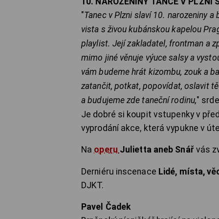
10. NAROZENINY TANCE V PLZNI
"
Tanec v Plzni slaví 10. narozeniny a
vista s živou kubánskou kapelou Praga
playlist. Její zakladatel, frontman 
mimo jiné věnuje výuce salsy a vyst
vám budeme hrát kizombu, zouk a bach
zatančit, potkat, popovídat, oslavit 
a budujeme zde taneční rodinu,
" srd
Je dobré si koupit vstupenky v př
vyprodání akce, která vypukne v út
Na
operu
Julietta aneb Snář
vás z
Derniéru inscenace
Lidé, místa, vě
DJKT.
Pavel Čadek