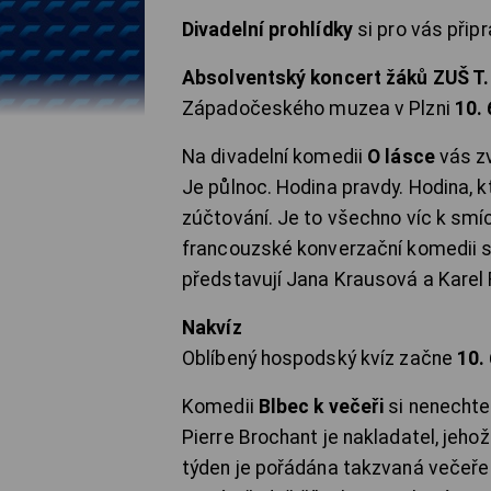
Divadelní prohlídky
si pro vás připr
Absolventský koncert žáků ZUŠ T.
Západočeského muzea v Plzni
10. 
Na divadelní komedii
O lásce
vás z
Je půlnoc. Hodina pravdy. Hodina, 
zúčtování. Je to všechno víc k sm
francouzské konverzační komedii 
představují Jana Krausová a Karel
Nakvíz
Oblíbený hospodský kvíz začne
10. 
Komedii
Blbec k večeři
si nenechte
Pierre Brochant je nakladatel, jeho
týden je pořádána takzvaná večeře 