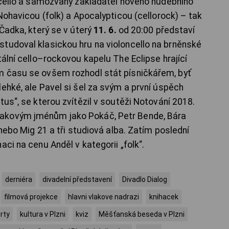
oncello a samozvaný zakladatel nového hudebního
 Nohavicou (folk) a Apocalypticou (cellorock) – tak
 Čadka, který se v úterý
11. 6.
od 20:00 představí
tudoval klasickou hru na violoncello na brněnské
tální cello–rockovou kapelu The Eclipse hrající
m času se ovšem rozhodl stát písničkářem, byť
ehké, ale Pavel si šel za svým a první úspěch
tus“, se kterou zvítězil v soutěži Notování 2018.
akovým jménům jako Pokáč, Petr Bende, Bára
 nebo Mig 21 a tři studiová alba. Zatím poslední
aci na cenu Anděl v kategorii „folk“.
derniéra
divadelní představení
Divadlo Dialog
filmová projekce
hlavni vlakove nadrazi
knihacek
rty
kultura v Plzni
kviz
Měšťanská beseda v Plzni