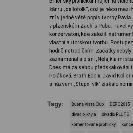
Brněnský písničkář hrající na viol
žánru „cellofolk“, což je něco mezi
zní v jedné větě popis tvorby Pavla
v plzeňském Zach´s Pubu. Pavel vys
konzervatoři, kde založil instrumen
vlastní autorskou tvorbu. Postupe
hodně netradičním. Začátky nebyly l
zaznamenal s písní „Nelajkla mi sta
Dnes má za sebou předskakování t
Poláková, Bratři Ebeni, David Koller
s názvem „Stepní vlk“ získalo nomin
Tagy:
Buena Vista Club
DEPO2015
divadlo jktyla
divadlo PLUTO
komentované prohlídky
konce