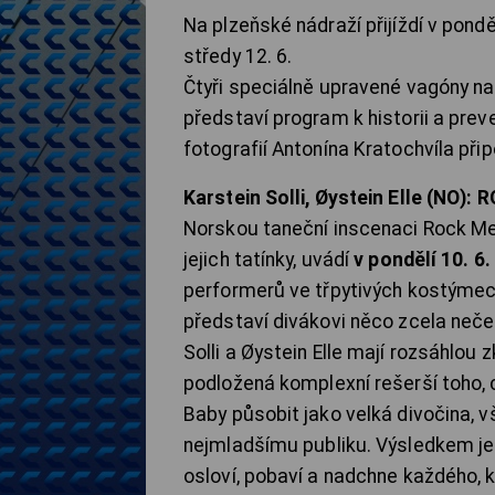
Na plzeňské nádraží přijíždí v ponděl
středy 12. 6.
Čtyři speciálně upravené vagóny nab
představí program k historii a prev
fotografií Antonína Kratochvíla př
Karstein Solli, Øystein Elle (NO)
Norskou taneční inscenaci Rock Me 
jejich tatínky, uvádí
v pondělí 10. 6.
performerů ve třpytivých kostýmec
představí divákovi něco zcela neček
Solli a Øystein Elle mají rozsáhlou
podložená komplexní rešerší toho,
Baby působit jako velká divočina, v
nejmladšímu publiku. Výsledkem je v
osloví, pobaví a nadchne každého, 