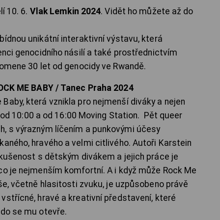
í 10. 6.
Vlak Lemkin 2024
. Vidět ho můžete až do
ídnou unikátní interaktivní výstavu, která
enci genocidního násilí a také prostřednictvím
ipomene 30 let od genocidy ve Rwandě.
: ROCK ME BABY / Tanec Praha 2024
Baby, která vznikla pro nejmenší diváky a nejen
od 10:00 a od 16:00 Moving Station. Pět queer
h, s výrazným líčením a punkovými účesy
aného, hravého a velmi citlivého. Autoři Karstein
 zkušenost s dětským divákem a jejich práce je
 co je nejmenším komfortní. A i když může Rock Me
še, včetně hlasitosti zvuku, je uzpůsobeno právě
střícné, hravé a kreativní představení, které
kdo se mu otevře.