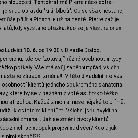
eho hloupostí. Tentokrát má Pierre něco extra -
 je snad opravdu "král blbců". Co se však nestane,
nemůže přijít a Pignon je už na cestě. Pierre zažije
ratů, kdy vyvstane otázka, kdo že je vlastně onen
exLudvíci
10. 6.
od 19:30 v Divadle Dialog.
ensionu, kde se "zotavují" různé osobnostní typy
 těžko potkaly. Vše má svůj zaběhnutý řád, všichni
kdy nastane zásadní změna!!! V této divadelní hře vás
ch osobností klientů jednoho soukromého sanatoria,
avy, které by se v běžném životě asi horko těžko
dnou střechou. Každá z nich si nese nějaké to břímě,
udíž i k ostatním klientům. Všichni jsou zvyklí na
 zásadní změna... Jak se změní životy klientů
Kdo z nich se naopak projeví nad věcí? Kdo a jak
s nimi skončí?!?