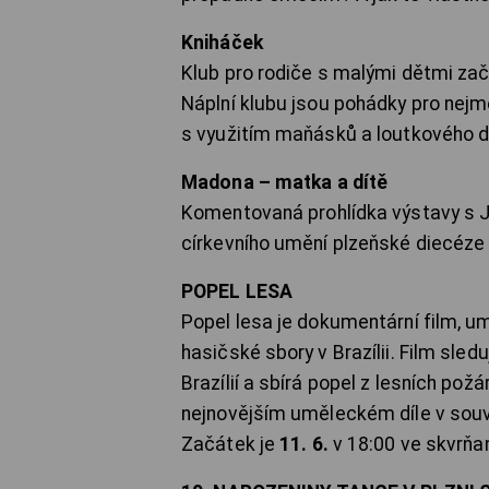
Kniháček
Klub pro rodiče s malými dětmi za
Náplní klubu jsou pohádky pro nejme
s využitím maňásků a loutkového di
Madona – matka a dítě
Komentovaná prohlídka výstavy s 
církevního umění plzeňské diecéz
POPEL LESA
Popel lesa je dokumentární film, 
hasičské sbory v Brazílii. Film sle
Brazílií a sbírá popel z lesních pož
nejnovějším uměleckém díle v souv
Začátek je
11. 6.
v 18:00 ve skvrň