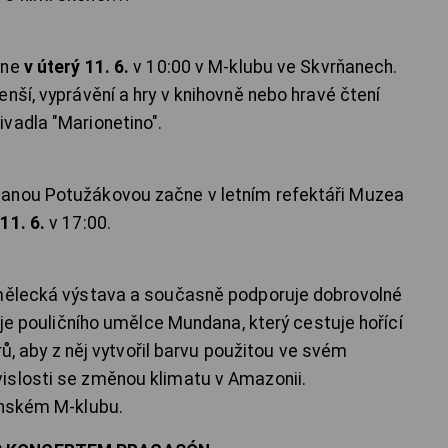
čne
v úterý 11. 6.
v 10:00 v M-klubu ve Skvrňanech.
nší, vyprávění a hry v knihovně nebo hravé čtení
vadla "Marionetino".
Janou Potužákovou začne v letním refektáři Muzea
e
11. 6.
v 17:00.
umělecká výstava a současně podporuje dobrovolné
duje pouličního umělce Mundana, který cestuje hořící
árů, aby z něj vytvořil barvu použitou ve svém
islosti se změnou klimatu v Amazonii.
anském M-klubu.