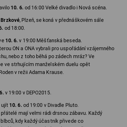
avilo
10. 6.
od 16:00 Velké divadlo i Nová scéna.
 Brzkové
, Plzeň, se koná v přednáškovém sále
6.
od 18:00.
ve
10. 6.
v 19:00 Měšťanská beseda.
kterou ON a ONA vybrali pro uspořádání vzájemného
íchu, nebo z toho běhá po zádech mráz? Ve
se ve strhujícím manželském duelu opět
 Roden v režii Adama Krause.
6.
v 19:00 v DEPO2015.
 ujít
10. 6.
od 19:00 v Divadle Pluto.
ž přátelé mají velmi rádi drsnou zábavu. Každý
blbců, kdy každý účastník přivede co