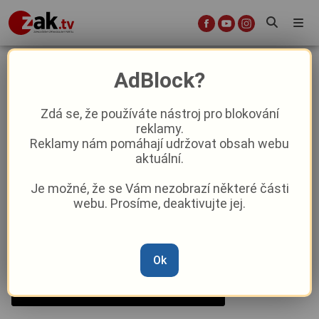
Kraj léčivých pramenů se skvěle
AdBlock?
baví!
Zdá se, že používáte nástroj pro blokování
reklamy.
Aktuality
Kultura
Reklamy nám pomáhají udržovat obsah webu
aktuální.
Od
Peggy Kýrová
–
24. 1. 2025
|
05:37
Je možné, že se Vám nezobrazí některé části
webu. Prosíme, deaktivujte jej.
Ok