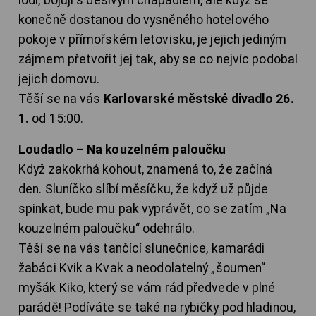
konečně dostanou do vysněného hotelového
pokoje v přímořském letovisku, je jejich jediným
zájmem přetvořit jej tak, aby se co nejvíc podobal
jejich domovu.
Těší se na vás
Karlovarské městské divadlo 26.
1.
od 15:00.
Loudadlo – Na kouzelném paloučku
Když zakokrhá kohout, znamená to, že začíná
den. Sluníčko slíbí měsíčku, že když už půjde
spinkat, bude mu pak vyprávět, co se zatím „Na
kouzelném paloučku“ odehrálo.
Těší se na vás tančící slunečnice, kamarádi
žabáci Kvik a Kvak a neodolatelný „šoumen“
myšák Kiko, který se vám rád předvede v plné
parádě! Podíváte se také na rybičky pod hladinou,