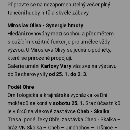
Připravte se na nezapomenutelný večer plný
taneční hudby, hitů a skvělé zábavy.
Miroslav Oliva - Synergie hmoty
Hledání rovnováhy mezi sochou a předmětem
sloužícím k užitné funkci je pro umělce vždy
výzvou. U Miroslava Olivy se jedná o podněty,
které se přirozeně propojují.
Galerie umění
Karlovy Vary
vás zve na výstavu
do Becherovy vily
od 25. 1. do 2. 3.
Podél Ohře
Ornitologická a krajinářská vycházka ke Dni
mokřadů se koná
v sobotu 25. 1.
Sraz účastníků
je v 8:40 na vlakové zastávce
Cheb - Skalka
.
Trasa: podél řeky Ohře, zastávka Cheb - Skalka –
hráz VN Skalka – Cheb – Jindřichov – Tršnice –