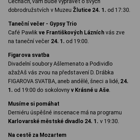
Čechách, vám bude vyprávět o svých
dobrodružstvích v Muzeu
Žlutice 24. 1.
od 17:30.
Taneční večer - Gypsy Trio
Café Pawlik
ve Františkových Lázních
vás zve
na taneční večer
24. 1.
od 19:00.
Figarova svatba
Divadelní soubory Ašlemenato a Podividlo
ažažAš vás zvou na představení D. Drábka
FIGAROVA SVATBA, aneb andělé, šneci a lidé,
24.
1.
od 19:00 do sokolovny
v Krásné u Aše
.
Musíme si pomáhat
Derniéru úspěšné inscenace má na programu
Karlovarské městské divadlo 24. 1.
v 19:30.
Na cestě za Mozartem