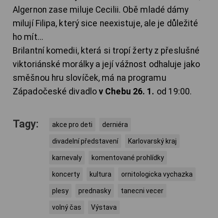
Algernon zase miluje Cecilii. Obě mladé dámy
milují Filipa, který sice neexistuje, ale je důležité
ho mít...
Brilantní komedii, která si tropí žerty z přeslušné
viktoriánské morálky a její vážnost odhaluje jako
směšnou hru slovíček, má na programu
Západočeské divadlo
v Chebu 26. 1.
od 19:00.
Tagy:
akce pro deti
derniéra
divadelní představení
Karlovarský kraj
karnevaly
komentované prohlídky
koncerty
kultura
ornitologicka vychazka
plesy
prednasky
tanecni vecer
volný čas
Výstava