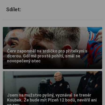
Sdílet:
Červ zapomněl na srdíčko pro přítelkyni s
dcerou. Gól mě prostě pohltí, smál se
novopečený otec
Jsem na mužstvo pyšný, vyznával se trenér
Koubek. Že bude mít Plzeň 12 bodů, nevěřil ani
ve snu