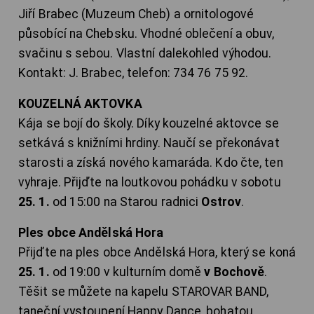
Jiří Brabec (Muzeum Cheb) a ornitologové
působící na Chebsku. Vhodné oblečení a obuv,
svačinu s sebou. Vlastní dalekohled výhodou.
Kontakt: J. Brabec, telefon: 734 76 75 92.
KOUZELNÁ AKTOVKA
Kája se bojí do školy. Díky kouzelné aktovce se
setkává s knižními hrdiny. Naučí se překonávat
starosti a získá nového kamaráda. Kdo čte, ten
vyhraje. Přijďte na loutkovou pohádku v sobotu
25. 1.
od 15:00 na Starou radnici
Ostrov
.
Ples obce Andělská Hora
Přijďte na ples obce Andělská Hora, který se koná
25. 1.
od 19:00 v kulturním domě
v Bochově
.
Těšit se můžete na kapelu STAROVAR BAND,
taneční vystoupení Happy Dance, bohatou