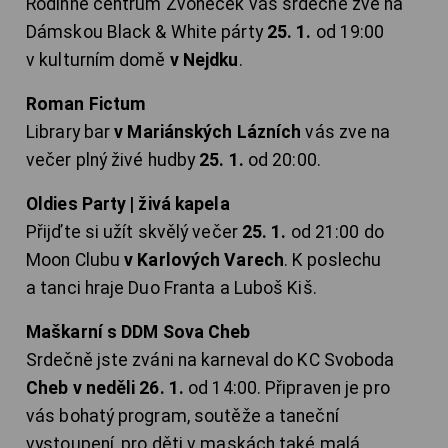
Rodinné centrum Zvoneček vás srdečně zve na
Dámskou Black & White párty
25. 1.
od 19:00
v kulturním domě
v Nejdku
.
Roman Fictum
Library bar
v Mariánských Lázních
vás zve na
večer plný živé hudby
25. 1.
od 20:00.
Oldies Party | živá kapela
Přijďte si užít skvělý večer
25. 1.
od 21:00 do
Moon Clubu
v Karlových Varech
. K poslechu
a tanci hraje Duo Franta a Luboš Kiš.
Maškarní s DDM Sova Cheb
Srdečně jste zváni na karneval do KC Svoboda
Cheb v neděli 26. 1.
od 14:00. Připraven je pro
vás bohatý program, soutěže a taneční
vystoupení, pro děti v maskách také malá