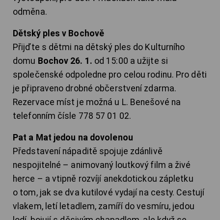
odměna.
Dětský ples v Bochově
Přijďte s dětmi na dětský ples do Kulturního
domu
Bochov 26. 1.
od 15:00 a užijte si
společenské odpoledne pro celou rodinu. Pro děti
je připraveno drobné občerstvení zdarma.
Rezervace míst je možná u L. Benešové na
telefonním čísle 778 57 01 02.
Pat a Mat jedou na dovolenou
Představení nápaditě spojuje zdánlivě
nespojitelné – animovaný loutkový film a živé
herce – a vtipně rozvíjí anekdotickou zápletku
o tom, jak se dva kutilové vydají na cesty. Cestují
vlakem, letí letadlem, zamíří do vesmíru, jedou
lodí, bojují s děsivým chapadlem, ale když se