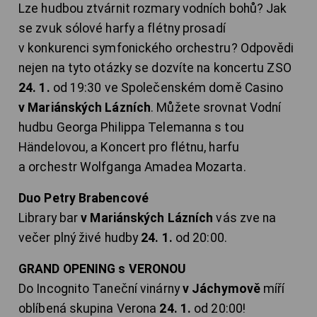
Lze hudbou ztvárnit rozmary vodních bohů? Jak
se zvuk sólové harfy a flétny prosadí
v konkurenci symfonického orchestru? Odpovědi
nejen na tyto otázky se dozvíte na koncertu ZSO
24. 1.
od 19:30 ve Společenském domě Casino
v Mariánských Lázních
. Můžete srovnat Vodní
hudbu Georga Philippa Telemanna s tou
Händelovou, a Koncert pro flétnu, harfu
a orchestr Wolfganga Amadea Mozarta.
Duo Petry Brabencové
Library bar
v Mariánských Lázních
vás zve na
večer plný živé hudby
24. 1.
od 20:00.
GRAND OPENING s VERONOU
Do Incognito Taneční vinárny
v Jáchymově
míří
oblíbená skupina Verona
24. 1.
od 20:00!