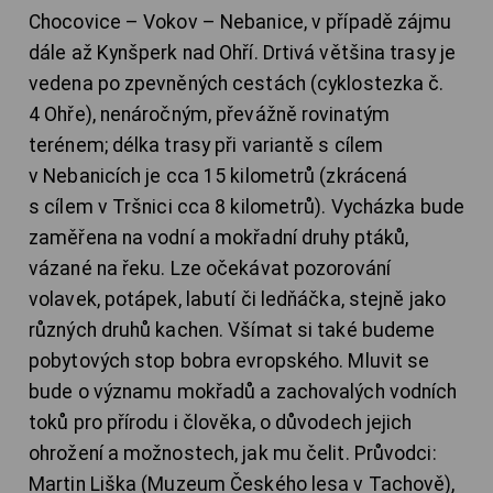
Chocovice – Vokov – Nebanice, v případě zájmu
dále až Kynšperk nad Ohří. Drtivá většina trasy je
vedena po zpevněných cestách (cyklostezka č.
4 Ohře), nenáročným, převážně rovinatým
terénem; délka trasy při variantě s cílem
v Nebanicích je cca 15 kilometrů (zkrácená
s cílem v Tršnici cca 8 kilometrů). Vycházka bude
zaměřena na vodní a mokřadní druhy ptáků,
vázané na řeku. Lze očekávat pozorování
volavek, potápek, labutí či ledňáčka, stejně jako
různých druhů kachen. Všímat si také budeme
pobytových stop bobra evropského. Mluvit se
bude o významu mokřadů a zachovalých vodních
toků pro přírodu i člověka, o důvodech jejich
ohrožení a možnostech, jak mu čelit. Průvodci:
Martin Liška (Muzeum Českého lesa v Tachově),