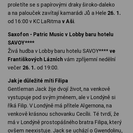
proletíte se s papírovými draky široko-daleko
a na palouček zavítají kamarádi Jů a Hele
26. 1.
od 16:00 v KC LaRitma
v Aši
.
Saxofon - Patric Music v Lobby baru hotelu
SAVOY****
Živá hudba v Lobby baru hotelu SAVOY****
ve
Františkových Lázních
vám zpříjemní nedělní
večer
26. 1.
od 19:00.
Jak je důležité míti Filipa
Gentleman Jack žije dvojí život, na venkově
vystupuje pod svým jménem, ale v Londýně si
říká Filip. V Londýně má přítele Algernona, na
venkově krásnou schovanku Cecílii. Té tvrdí, že
má v Londýně prostopášného bratra Filipa, který
ovšem neexistuje. Jack se uchází o Gwendolinu,