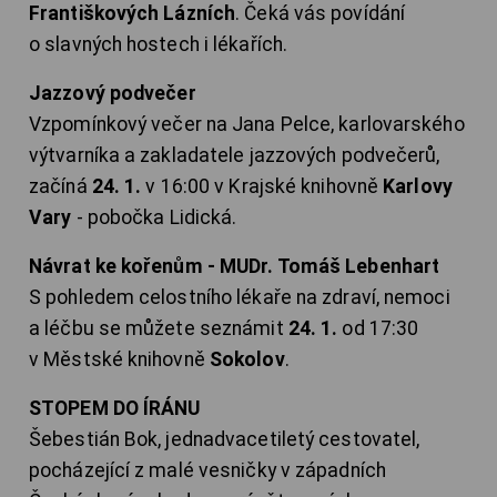
Františkových Lázních
. Čeká vás povídání
o slavných hostech i lékařích.
Jazzový podvečer
Vzpomínkový večer na Jana Pelce, karlovarského
výtvarníka a zakladatele jazzových podvečerů,
začíná
24. 1.
v 16:00 v Krajské knihovně
Karlovy
Vary
- pobočka Lidická.
Návrat ke kořenům - MUDr. Tomáš Lebenhart
S pohledem celostního lékaře na zdraví, nemoci
a léčbu se můžete seznámit
24. 1.
od 17:30
v Městské knihovně
Sokolov
.
STOPEM DO ÍRÁNU
Šebestián Bok, jednadvacetiletý cestovatel,
pocházející z malé vesničky v západních