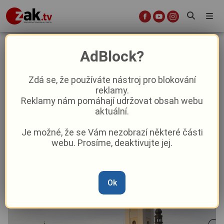
Plzeňský kraj myslí na děti i
AdBlock?
dospělé
Zdá se, že používáte nástroj pro blokování
reklamy.
Kultura
Z kraje
Reklamy nám pomáhají udržovat obsah webu
aktuální.
Od
Peggy Kýrová
–
29. 7. 2024
|
04:46
Je možné, že se Vám nezobrazí některé části
webu. Prosíme, deaktivujte jej.
Ok