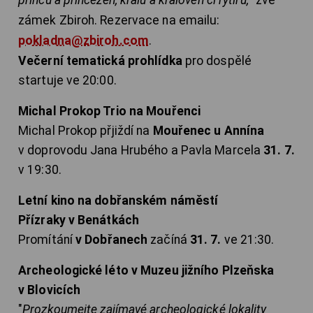
princů a princezen, králů a královen či rytířů,
" zve
zámek Zbiroh. Rezervace na emailu:
pokladna@zbiroh.com
.
Večerní tematická prohlídka
pro dospělé
startuje ve 20:00.
Michal Prokop Trio na Mouřenci
Michal Prokop přjiždí na
Mouřenec u Annína
v doprovodu Jana Hrubého a Pavla Marcela
31. 7.
v 19:30.
Letní kino na dobřanském náměstí
Přízraky v Benátkách
Promítání
v Dobřanech
začíná
31. 7.
ve 21:30.
Archeologické léto v Muzeu jižního Plzeňska
v Blovicích
"
Prozkoumejte zajímavé archeologické lokality