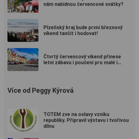
nám nabídnou červencové svátky?
Plzeňský kraj bude první březnový
víkend tančit i hodovat!
Čtvrtý červencový víkend přinese
letní zábavu i poučení pro malé i...
Více od Peggy Kýrová
TOTEM zve na oslavy vzniku
republiky. Připravil výstavu i tvořivou
dílnu