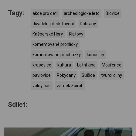
Tagy:
akce pro deti
archeologicke leto
Blovice
divadelní představení
Dobřany
Kašperské Hory
Klatovy
komentované prohlídky
komentovane prochazky
koncerty
krasovice
kultura
Letní kino
Mouřenec
pavlovice
Rokycany
Sušice
tvurci dilny
volný čas
zámek Zbiroh
Sdílet: