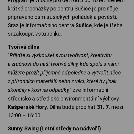
Program je vhodný pro děti od 3 do 10 let. Během
krátké procházky po centru Sušice je pro ně je
připraveno osm sušických pohádek a pověstí.
Sraz je Informačního centra
Sušice
, kde je třeba
si zakoupit vstupenku.
Tvořivá dílna
"
Přijďte si vyzkoušet svou tvořivost, kreativitu
a zručnost do naší tvořivé dílny, kde spolu s námi
můžete prožít příjemné odpoledne a vytvořit něco
z přírodních materiálů nebo z věcí, které by jinak
skončily v koši na odpadky,
" zve Informační
středisko a středisko environmentální výchovy
Kašperské Hory
. Dílna bude probíhat
31. 7.
mezi
13:00 – 16:00.
Sunny Swing (Letní středy na nádvoří)