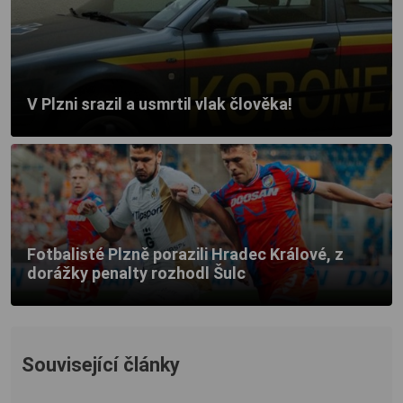
V Plzni srazil a usmrtil vlak člověka!
Fotbalisté Plzně porazili Hradec Králové, z
dorážky penalty rozhodl Šulc
Související články