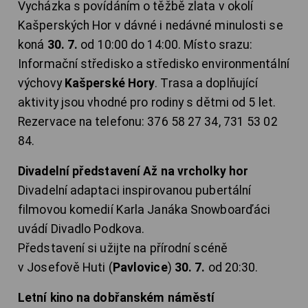
Vycházka s povídáním o těžbě zlata v okolí
Kašperských Hor v dávné i nedávné minulosti se
koná
30. 7.
od 10:00 do 14:00. Místo srazu:
Informační středisko a středisko environmentální
výchovy
Kašperské Hory
. Trasa a doplňující
aktivity jsou vhodné pro rodiny s dětmi od 5 let.
Rezervace na telefonu: 376 58 27 34, 731 53 02
84.
Divadelní představení Až na vrcholky hor
Divadelní adaptaci inspirovanou pubertální
filmovou komedií Karla Janáka Snowboarďáci
uvádí Divadlo Podkova.
Představení si užijte na přírodní scéně
v Josefově Huti (
Pavlovice
)
30. 7.
od 20:30.
Letní kino na dobřanském náměstí