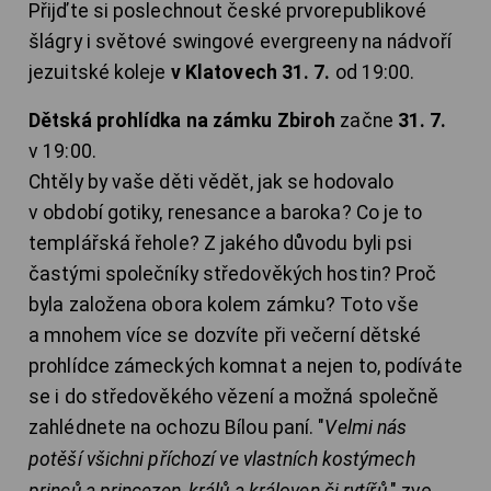
Přijďte si poslechnout české prvorepublikové
šlágry i světové swingové evergreeny na nádvoří
jezuitské koleje
v Klatovech 31. 7.
od 19:00.
Dětská prohlídka na zámku Zbiroh
začne
31. 7.
v 19:00.
Chtěly by vaše děti vědět, jak se hodovalo
v období gotiky, renesance a baroka? Co je to
templářská řehole? Z jakého důvodu byli psi
častými společníky středověkých hostin? Proč
byla založena obora kolem zámku? Toto vše
a mnohem více se dozvíte při večerní dětské
prohlídce zámeckých komnat a nejen to, podíváte
se i do středověkého vězení a možná společně
zahlédnete na ochozu Bílou paní. "
Velmi nás
potěší všichni příchozí ve vlastních kostýmech