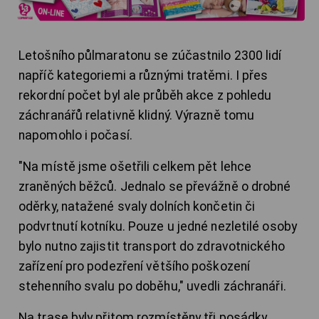
Letošního půlmaratonu se zúčastnilo 2300 lidí
napříč kategoriemi a různými tratěmi. I přes
rekordní počet byl ale průběh akce z pohledu
záchranářů relativně klidný. Výrazně tomu
napomohlo i počasí.
"Na místě jsme ošetřili celkem pět lehce
zraněných běžců. Jednalo se převážně o drobné
oděrky, natažené svaly dolních končetin či
podvrtnutí kotníku. Pouze u jedné nezletilé osoby
bylo nutno zajistit transport do zdravotnického
zařízení pro podezření většího poškození
stehenního svalu po doběhu," uvedli záchranáři.
Na trase byly přitom rozmístěny tři posádky