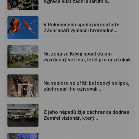
Agrese vůči záchranářům v...
V Rokycanech spadli parašutisté.
Záchranáři vyhlásili hromadné...
Na ženu ve Kdyni spadl strom
vyvrácený větrem, letěl pro ni vrtulník
Na seniora se zřítil betonový sklípek,
záchranáři ho oživovali...
Z jeho nápadů žije záchranka dodnes.
Zemřel vizionář, který...