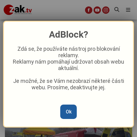
Půlmaraton z pohledu záchranářů:
AdBlock?
Oděrky, podvrtnutí a jeden
transport do nemocnice
Zdá se, že používáte nástroj pro blokování
reklamy.
Reklamy nám pomáhají udržovat obsah webu
Aktuality
Krimi
aktuální.
Je možné, že se Vám nezobrazí některé části
Od
Marie Osvaldová
–
13. 4.
|
07:09
webu. Prosíme, deaktivujte jej.
Ok