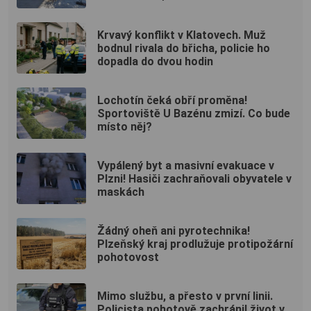
Krvavý konflikt v Klatovech. Muž
bodnul rivala do břicha, policie ho
dopadla do dvou hodin
Lochotín čeká obří proměna!
Sportoviště U Bazénu zmizí. Co bude
místo něj?
Vypálený byt a masivní evakuace v
Plzni! Hasiči zachraňovali obyvatele v
maskách
Žádný oheň ani pyrotechnika!
Plzeňský kraj prodlužuje protipožární
pohotovost
Mimo službu, a přesto v první linii.
Policista pohotově zachránil život v