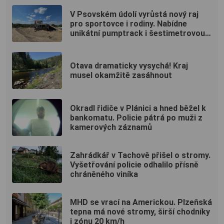
V Psovském údolí vyrůstá nový raj
pro sportovce i rodiny. Nabídne
unikátní pumptrack i šestimetrovou
vyhlídku
Otava dramaticky vysychá! Kraj
musel okamžitě zasáhnout
Okradl řidiče v Plánici a hned běžel k
bankomatu. Policie pátrá po muži z
kamerových záznamů
Zahrádkář v Tachově přišel o stromy.
Vyšetřování policie odhalilo přísně
chráněného viníka
MHD se vrací na Americkou. Plzeňská
tepna má nové stromy, širší chodníky
i zónu 20 km/h