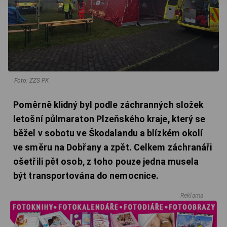
Foto: ZZS PK
Poměrně klidný byl podle záchranných složek
letošní půlmaraton Plzeňského kraje, který se
běžel v sobotu ve Škodalandu a blízkém okolí
ve směru na Dobřany a zpět. Celkem záchranáři
ošetřili pět osob, z toho pouze jedna musela
být transportována do nemocnice.
Reklama